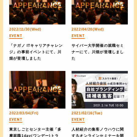
2022/11/30(Wed)
2022/04/20(Wed)
EVENT
EVENT
「ナガノ ITキャリアチャレン
サイバー大学開催の就職セミ
ジ」の事前イベントにて、川
ナーにて、川畑が登壇しまし
畑が登壇しました
た
2022/03/04(Fri)
2021/02/16(Tue)
EVENT
EVENT
東京しごとセンター主催「多
人材紹介の集客ノウハウに関
摩就職1day(ワンデー)トラ
するオンラインセミナーを開