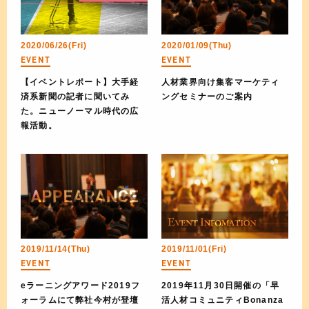
2020/06/26(Fri)
2020/01/09(Thu)
EVENT
EVENT
【イベントレポート】大手経
人材業界向け集客マーケティ
済系新聞の記者に聞いてみ
ングセミナーのご案内
た。ニューノーマル時代の広
報活動。
2019/11/14(Thu)
2019/11/01(Fri)
EVENT
EVENT
eラーニングアワード2019フ
2019年11月30日開催の「早
ォーラムにて弊社今村が登壇
活人材コミュニティBonanza