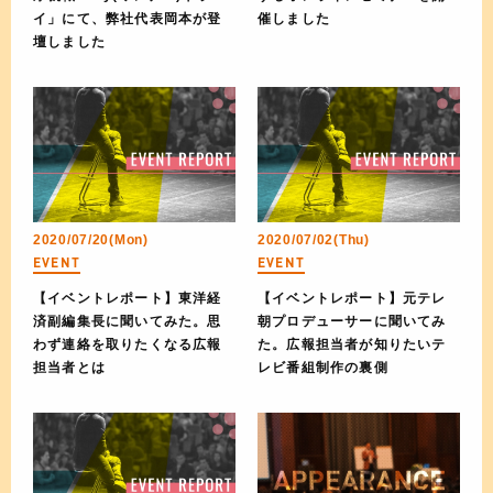
イ」にて、弊社代表岡本が登
催しました
壇しました
2020/07/20(Mon)
2020/07/02(Thu)
EVENT
EVENT
【イベントレポート】東洋経
【イベントレポート】元テレ
済副編集長に聞いてみた。思
朝プロデューサーに聞いてみ
わず連絡を取りたくなる広報
た。広報担当者が知りたいテ
担当者とは
レビ番組制作の裏側