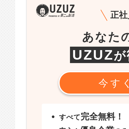
正社
あなた
UZUZ
が
今す
完全無料！
すべて