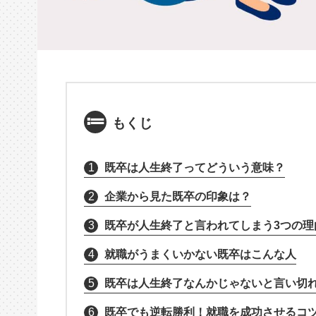
もくじ
1
既卒は人生終了ってどういう意味？
2
企業から見た既卒の印象は？
3
既卒が人生終了と言われてしまう3つの理
4
就職がうまくいかない既卒はこんな人
5
既卒は人生終了なんかじゃないと言い切れ
6
既卒でも逆転勝利！就職を成功させるコ