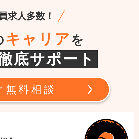
員求人多数！
キャリア
の
を
徹底サポート
ぐ無料相談