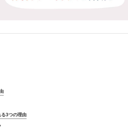
由
る3つの理由
ツ