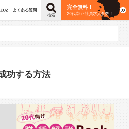
完全無料！
UZUZ
よくある質問
20代◎ 正社員求人多数！
検索
成功する方法