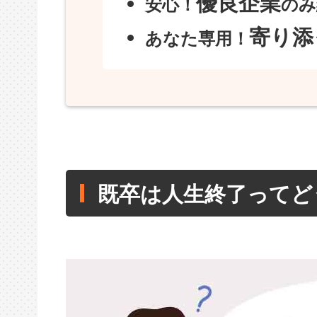
優良企業
安心！
のみ
寄り添
あなた専用！
既卒は人生終了ってど