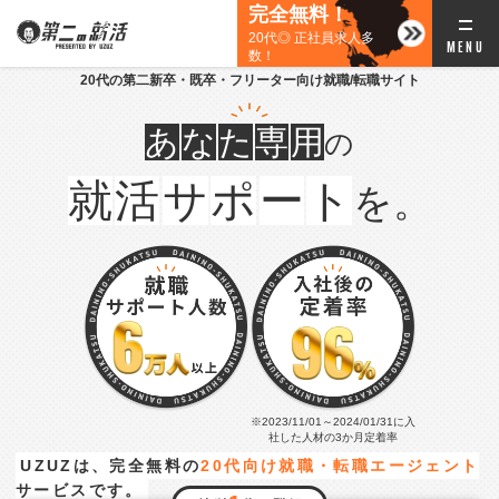
完全無料！
20代◎ 正社員求人多
数！
20代の第二新卒・既卒・フリーター向け就職/転職サイト
あ
な
た
専
用
の
就
活
サ
ポ
ー
ト
を。
※2023/11/01～2024/01/31に入
社した人材の3か月定着率
UZUZは、完全無料の
20代向け就職・転職エージェント
サービスです。