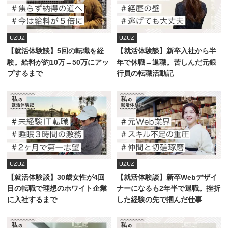
UZUZ
UZUZ
【就活体験談】5回の転職を経
【就活体験談】新卒入社から半
験。給料が約10万→50万にアッ
年で休職→退職。苦しんだ元銀
プするまで
行員の転職活動記
UZUZ
UZUZ
【就活体験談】30歳女性が4回
【就活体験談】新卒Webデザイ
目の転職で理想のホワイト企業
ナーになるも2年半で退職。挫折
に入社するまで
した経験の先で掴んだ仕事