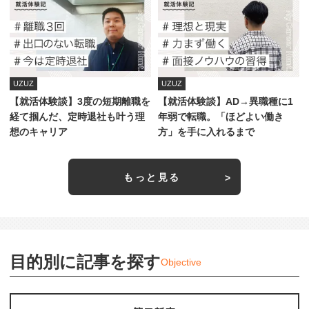
UZUZ
UZUZ
【就活体験談】3度の短期離職を
【就活体験談】AD→異職種に1
経て掴んだ、定時退社も叶う理
年弱で転職。「ほどよい働き
想のキャリア
方」を手に入れるまで
もっと見る
目的別に記事を探す
Objective