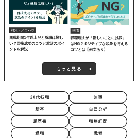
対策・ノウハウ
転職
無職期間1年以上だと就職は難し
転職理由が「新しいことに挑戦」
い？面接成功のコツと就活のポイ
はNG？ポジティブな印象を与える
ントを解説
コツとは【例文あり】
もっと見る
20代転職
無職
新卒
自己分析
履歴書
職務経歴
退職
職種