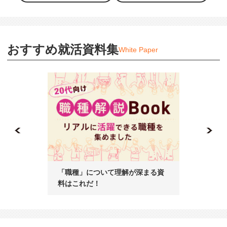
おすすめ就活資料集
White Paper
「職種」について理解が深まる資
「既卒の就
料はこれだ！
料はこれだ