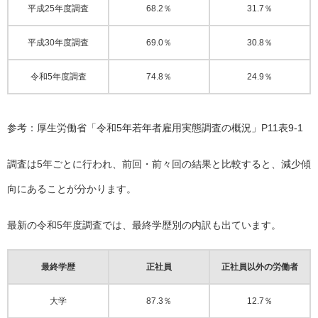
平成25年度調査
68.2％
31.7％
平成30年度調査
69.0％
30.8％
令和5年度調査
74.8％
24.9％
参考：厚生労働省「
令和5年若年者雇用実態調査の概況
」P11表9-1
調査は5年ごとに行われ、前回・前々回の結果と比較すると、減少傾
向にあることが分かります。
最新の令和5年度調査では、最終学歴別の内訳も出ています。
最終学歴
正社員
正社員以外の労働者
大学
87.3％
12.7％