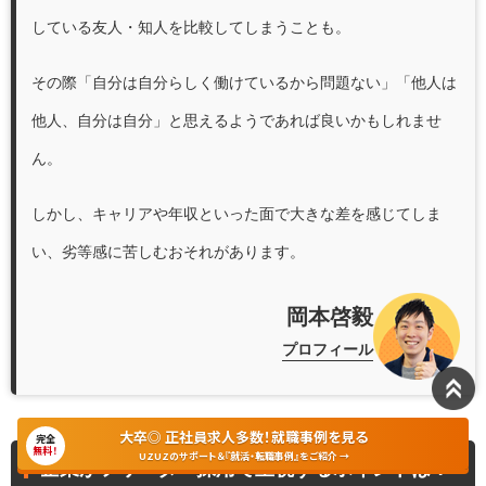
している友人・知人を比較してしまうことも。
その際「自分は自分らしく働けているから問題ない」「他人は
他人、自分は自分」と思えるようであれば良いかもしれませ
ん。
しかし、キャリアや年収といった面で大きな差を感じてしま
い、劣等感に苦しむおそれがあります。
岡本啓毅
プロフィール
大卒◎ 正社員求人多数！就職事例を見る
完全
無料！
UZUZのサポート＆『就活・転職事例』をご紹介 →
企業がフリーター採用で重視するポイントは？