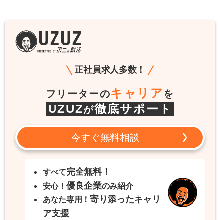
正社員求人多数！
キャリア
フリーターの
を
UZUZ
徹底サポート
が
今すぐ無料相談
完全無料！
すべて
優良企業
安心！
のみ紹介
寄り添ったキャリ
あなた専用！
ア支援