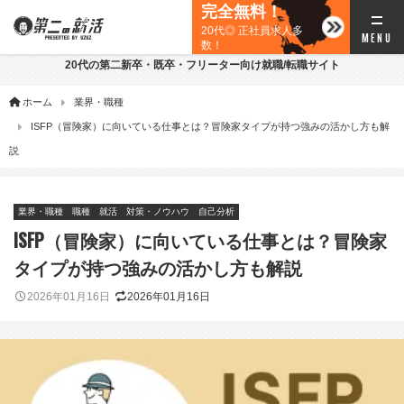
完全無料！
20代◎ 正社員求人多
数！
20代の第二新卒・既卒・フリーター向け就職/転職サイト
ホーム
業界・職種
ISFP（冒険家）に向いている仕事とは？冒険家タイプが持つ強みの活かし方も解
説
業界・職種
職種
就活
対策・ノウハウ
自己分析
ISFP（冒険家）に向いている仕事とは？冒険家
タイプが持つ強みの活かし方も解説
2026年01月16日
2026年01月16日