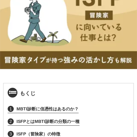
もくじ
1
MBTI診断に信憑性はあるのか？
2
ISFPとはMBTI診断の分類の一種
3
ISFP（冒険家）の特徴