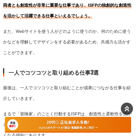
両者とも創造性が非常に重要な仕事であり、ISFPの独創的な創造性
を活かして活躍できる仕事といえるでしょう。
また、Webサイトを使う人がどのように使うのか、何のために使う
かなどを理解してデザインをする必要があるため、共感力も活かす
ことができます。
一人でコツコツと取り組める仕事3選
最後は、一人でコツコツと取り組むことが成果につながる仕事を紹
介していきます。
まるで「冒険家」のごとく行動するISFPは、創造性と柔軟性を活か
20代◎ 正社員求人多数！
完全
しながら満足いくまで一つの仕事に取り組むと成果につながりやす
無料！
UZUZのサポート＆『就活・転職事例』をご紹介 →
くなる傾向にあります。