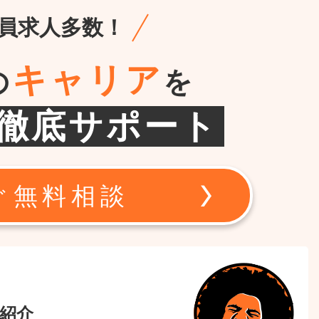
員求人多数！
キャリア
の
を
徹底サポート
ぐ無料相談
紹介