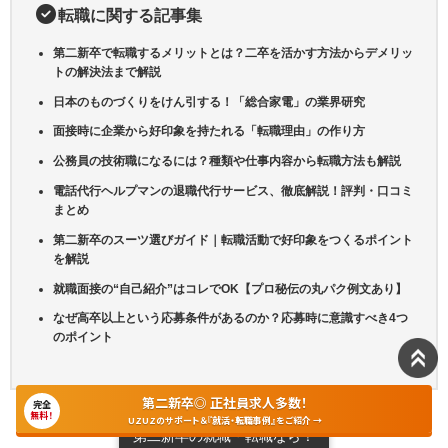
転職に関する記事集
第二新卒で転職するメリットとは？二卒を活かす方法からデメリッ
トの解決法まで解説
日本のものづくりをけん引する！「総合家電」の業界研究
面接時に企業から好印象を持たれる「転職理由」の作り方
公務員の技術職になるには？種類や仕事内容から転職方法も解説
電話代行ヘルプマンの退職代行サービス、徹底解説！評判・口コミ
まとめ
第二新卒のスーツ選びガイド｜転職活動で好印象をつくるポイント
を解説
就職面接の“自己紹介”はコレでOK【プロ秘伝の丸パク例文あり】
なぜ高卒以上という応募条件があるのか？応募時に意識すべき4つ
のポイント
第二新卒◎ 正社員求人多数！
完全
無料！
UZUZのサポート＆『就活・転職事例』をご紹介 →
第二新卒の就職・転職なら！