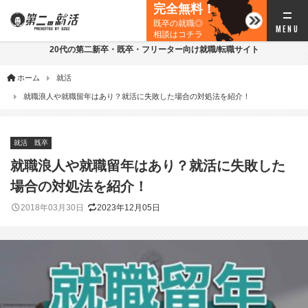
完全無料！
既卒の就職◎
相談はコチラ
20代の第二新卒・既卒・フリーター向け就職/転職サイト
ホーム
就活
就職浪人や就職留年はあり？就活に失敗した場合の対処法を紹介！
就活
既卒
就職浪人や就職留年はあり？就活に失敗した
場合の対処法を紹介！
2018年03月30日
2023年12月05日