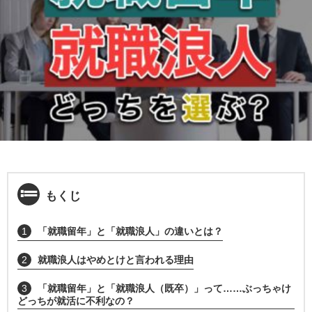
もくじ
1
「就職留年」と「就職浪人」の違いとは？
2
就職浪人はやめとけと言われる理由
3
「就職留年」と「就職浪人（既卒）」って……ぶっちゃけ
どっちが就活に不利なの？