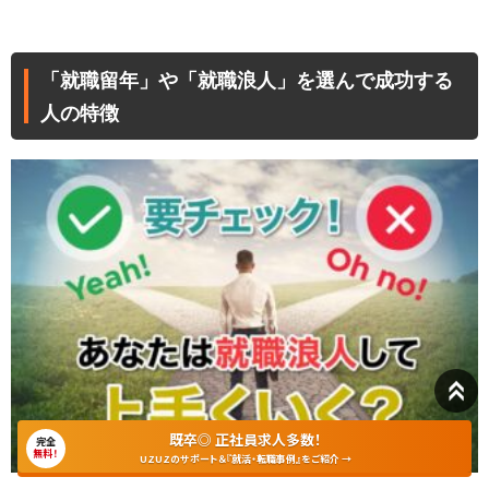
「就職留年」や「就職浪人」を選んで成功する
人の特徴
既卒◎ 正社員求人多数！
完全
無料！
UZUZのサポート＆『就活・転職事例』をご紹介 →