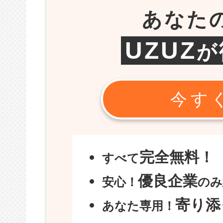
あなた
UZUZ
が
今す
完全無料！
すべて
優良企業
安心！
のみ
寄り添
あなた専用！