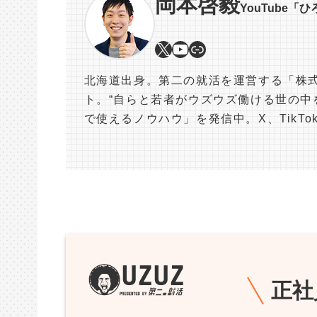
岡本啓毅
YouTube「
北海道出身。第二の就活を運営する「株式
ト。“自らと若者がウズウズ働ける世の中を
で使えるノウハウ」を発信中。X、TikT
正社