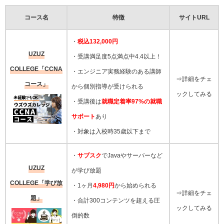
コース名
特徴
サイトURL
・
税込132,000円
UZUZ
・受講満足度5点満点中4.4以上！
COLLEGE「CCNA
・エンジニア実務経験のある講師
⇒詳細をチェ
コース」
から個別指導が受けられる
ックしてみる
・受講後は
就職定着率97%の就職
サポート
あり
・対象は入校時35歳以下まで
・
サブスク
でJavaやサーバーなど
UZUZ
が学び放題
COLLEGE「学び放
・1ヶ月
4,980円
から始められる
⇒詳細をチェ
題」
・合計300コンテンツを超える圧
ックしてみる
倒的数