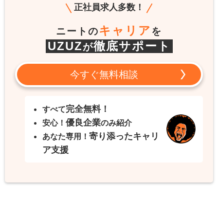
正社員求人多数！
キャリア
ニートの
を
UZUZ
徹底サポート
が
今すぐ無料相談
完全無料！
すべて
優良企業
安心！
のみ紹介
寄り添ったキャリ
あなた専用！
ア支援