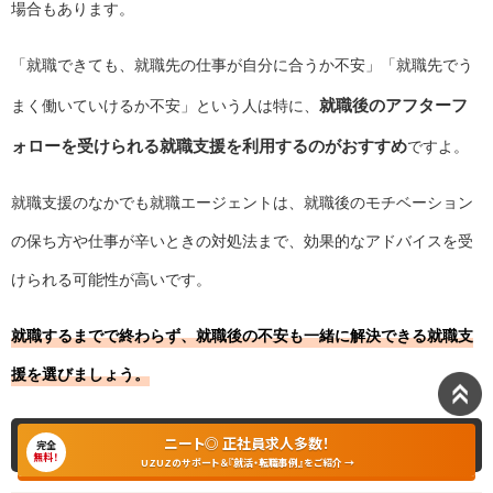
場合もあります。
「就職できても、就職先の仕事が自分に合うか不安」「就職先でう
就職後のアフターフ
まく働いていけるか不安」という人は特に、
ォローを受けられる就職支援を利用するのがおすすめ
ですよ。
就職支援のなかでも就職エージェントは、就職後のモチベーション
の保ち方や仕事が辛いときの対処法まで、効果的なアドバイスを受
けられる可能性が高いです。
就職するまでで終わらず、就職後の不安も一緒に解決できる就職支
援を選びましょう。
ニートから脱出するための5つのポイント
ニート◎ 正社員求人多数！
完全
無料！
UZUZのサポート＆『就活・転職事例』をご紹介 →