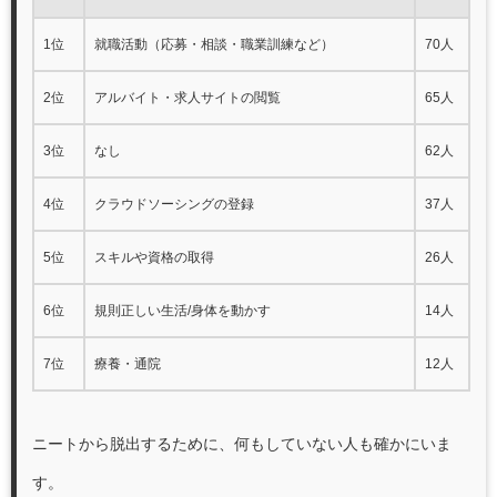
1位
就職活動（応募・相談・職業訓練など）
70人
2位
アルバイト・求人サイトの閲覧
65人
3位
なし
62人
4位
クラウドソーシングの登録
37人
5位
スキルや資格の取得
26人
6位
規則正しい生活/身体を動かす
14人
7位
療養・通院
12人
ニートから脱出するために、何もしていない人も確かにいま
す。