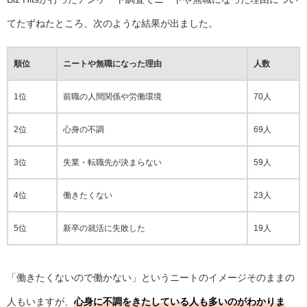
てたずねたところ、次のような結果が出ました。
順位
ニートや無職になった理由
人数
1位
前職の人間関係や労働環境
70人
2位
心身の不調
69人
3位
失業・転職先が決まらない
59人
4位
働きたくない
23人
5位
新卒の就活に失敗した
19人
「働きたくないので働かない」というニートのイメージそのままの
人もいますが、
心身に不調をきたしている人も多いのがわかりま