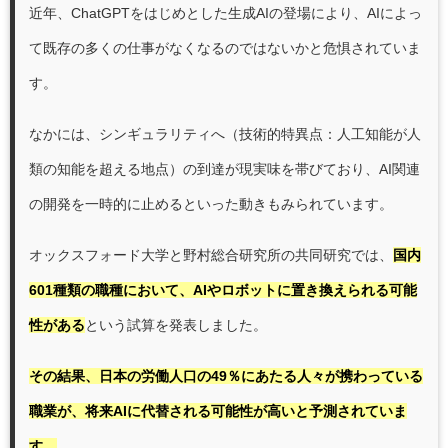
近年、ChatGPTをはじめとした生成AIの登場により、AIによっ
て既存の多くの仕事がなくなるのではないかと危惧されていま
す。
なかには、シンギュラリティへ（技術的特異点：人工知能が人
類の知能を超える地点）の到達が現実味を帯びており、AI関連
の開発を一時的に止めるといった動きもみられています。
オックスフォード大学と野村総合研究所の共同研究
では、
国内
601種類の職種において、AIやロボットに置き換えられる可能
性がある
という試算を発表しました。
その結果、日本の労働人口の49％にあたる人々が携わっている
職業が、将来AIに代替される可能性が高いと予測されていま
す。