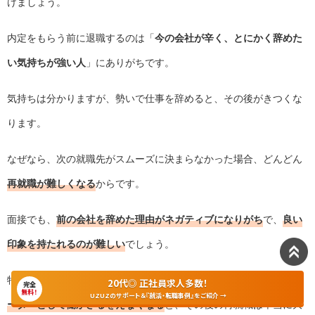
けましょう。
内定をもらう前に退職するのは「
今の会社が辛く、とにかく辞めた
い気持ちが強い人
」にありがちです。
気持ちは分かりますが、勢いで仕事を辞めると、その後がきつくな
ります。
なぜなら、次の就職先がスムーズに決まらなかった場合、どんどん
再就職が難しくなる
からです。
面接でも、
前の会社を辞めた理由がネガティブになりがち
で、
良い
印象を持たれるのが難しい
でしょう。
特に、
次の就職先が決まらないまま貯金が底を尽きてしまい、フリ
20代◎ 正社員求人多数！
完全
無料！
UZUZのサポート＆『就活・転職事例』をご紹介 →
ーターとして働かざるをえなくなる
と、その後の再就職は本当に大