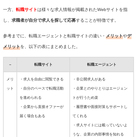
一方、
転職サイト
は様々な求人情報が掲載されたWebサイトを指
し、
求職者が自分で求人を探して応募
することが特徴です。
参考までに、転職エージェントと転職サイトの違い・
メリット
や
デ
メリット
を、以下の表にまとめました。
–
転職サイト
転職エージェント
メリ
・求人を自由に閲覧できる
・非公開求人がある
ット
・自分のペースで転職活動
・企業とのやりとりはエージェン
を進められる
トが行うため楽
・企業から直接オファーが
・履歴書や面接対策もサポートし
届く場合もある
てくれる
・求人サイトには載っていないよ
うな、企業の内部事情を知れる