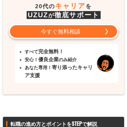
キャリア
20代の
を
UZUZ
徹底サポート
が
今すぐ無料相談
完全無料！
すべて
優良企業
安心！
のみ紹介
寄り添ったキャリ
あなた専用！
ア支援
転職の進め方とポイントをSTEPで解説