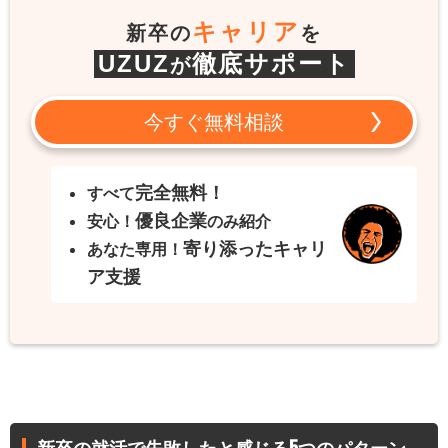
キャリア
新卒の
を
UZUZ
徹底サポート
が
今すぐ無料相談
完全無料！
すべて
優良企業
安心！
のみ紹介
寄り添ったキャリ
あなた専用！
ア支援
新卒の就活で失敗したと感じる5つのパターン