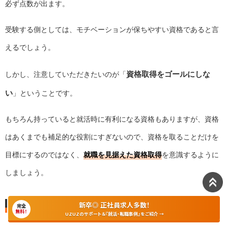
必ず点数が出ます。
受験する側としては、モチベーションが保ちやすい資格であると言
えるでしょう。
資格取得をゴールにしな
しかし、注意していただきたいのが「
い
」ということです。
もちろん持っていると就活時に有利になる資格もありますが、資格
はあくまでも補足的な役割にすぎないので、資格を取ることだけを
目標にするのではなく、
就職を見据えた資格取得
を意識するように
しましょう。
まずは派遣社員からスタートする
新卒◎ 正社員求人多数！
完全
無料！
UZUZのサポート＆『就活・転職事例』をご紹介 →