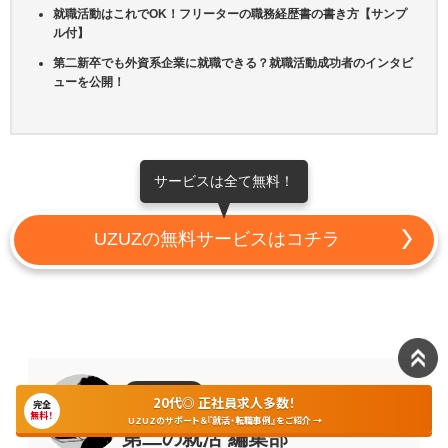
就職活動はこれでOK！フリーターの職務経歴書の書き方【サンプ
ル付】
第二新卒でも外資系企業に就職できる？就職活動成功者のインタビ
ューを公開！
サービスは全て無料！
UZUZの無料サービスはコチラ
執筆・編集
20代◎ 正社員求人多数！
完全
無料！
UZUZのサポート＆『就活・転職事例』をご紹介 →
第二の就活 編集部