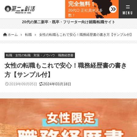
完全無料！
20代◎ 正社員求人多
数！
20代の第二新卒・既卒・フリーター向け就職/転職サイト
ホーム
転職
女性の転職もこれで安心！職務経歴書の書き方【サンプル付】
転職
女性の転職
対策・ノウハウ
職務経歴書
女性の転職もこれで安心！職務経歴書の書き
方【サンプル付】
2019年09月05日
2024年03月18日