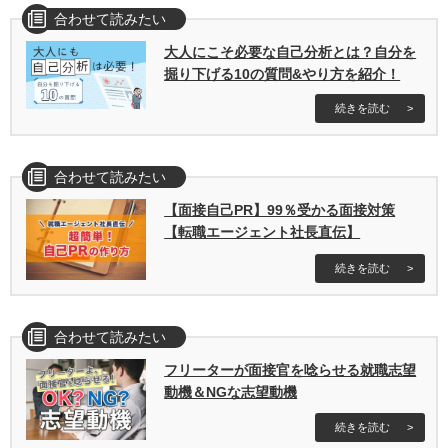
合わせて読みたい
大人にこそ必要な自己分析とは？自分を
掘り下げる10の質問&やり方を紹介！
続きを読む
合わせて読みたい
【面接自己PR】99％受かる面接対策
【転職エージェント社長直伝】
続きを読む
合わせて読みたい
フリーターが面接官を唸らせる就職志望
動機＆NGな志望動機
続きを読む