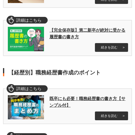
詳細はこちら
詳細はこちら
【完全保存版】第二新卒が絶対に受かる
履歴書の書き方
続きを読む
【経歴別】職務経歴書作成のポイント
詳細はこちら
既卒にも必要！職務経歴書の書き方【サ
ンプル付】
続きを読む