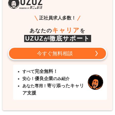
正社員求人多数！
キャリア
あなたの
を
UZUZ
徹底サポート
が
今すぐ無料相談
完全無料！
すべて
優良企業
安心！
のみ紹介
寄り添ったキャリ
あなた専用！
ア支援