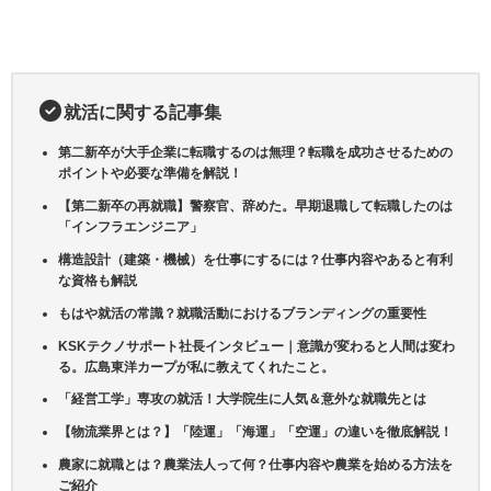
就活に関する記事集
第二新卒が大手企業に転職するのは無理？転職を成功させるための
ポイントや必要な準備を解説！
【第二新卒の再就職】警察官、辞めた。早期退職して転職したのは
「インフラエンジニア」
構造設計（建築・機械）を仕事にするには？仕事内容やあると有利
な資格も解説
もはや就活の常識？就職活動におけるブランディングの重要性
KSKテクノサポート社長インタビュー｜意識が変わると人間は変わ
る。広島東洋カープが私に教えてくれたこと。
「経営工学」専攻の就活！大学院生に人気＆意外な就職先とは
【物流業界とは？】「陸運」「海運」「空運」の違いを徹底解説！
農家に就職とは？農業法人って何？仕事内容や農業を始める方法を
ご紹介