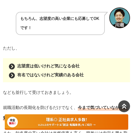
もちろん、志望度の高い企業にも応募してOK
です！
ただし、
志望度は低いけれど気になる会社
有名ではないけれど実績のある会社
なども並行して受けておきましょう。
就職活動の長期化を防げるだけでなく、
今まで気づいていなかった
魅力的な企業を発見できる可能性もある
からです。
理系◎ 正社員求人多数！
完全
無料！
UZUZのサポート＆『就活・転職事例』をご紹介 →
また、知名度の高い会社は当然倍率も高く、簡単には内定を勝ち取