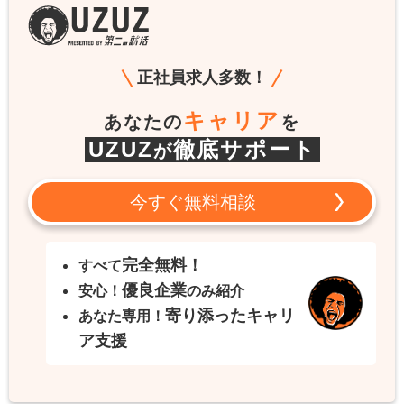
正社員求人多数！
キャリア
あなたの
を
UZUZ
徹底サポート
が
今すぐ無料相談
完全無料！
すべて
優良企業
安心！
のみ紹介
寄り添ったキャリ
あなた専用！
ア支援