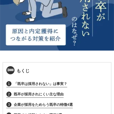
もくじ
1
「既卒は採用されない」は事実？
2
既卒が採用されにくい主な理由
3
企業が採用をためらう既卒の特徴4選