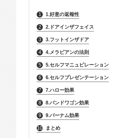
1
1.好意の返報性
2
2.ドアインザフェイス
3
3.フットインザドア
4
4.メラビアンの法則
5
5.セルフマニュピレーション
6
6.セルフプレゼンテーション
7
7.ハロー効果
8
8.バンドワゴン効果
9
9.バーナム効果
10
まとめ