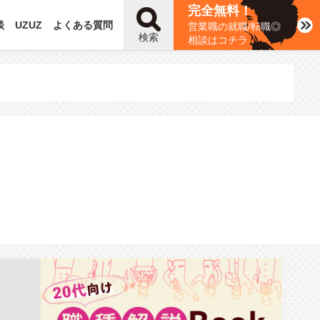
完全無料！
談
UZUZ
よくある質問
営業職の就職/転職◎
検索
相談はコチラ