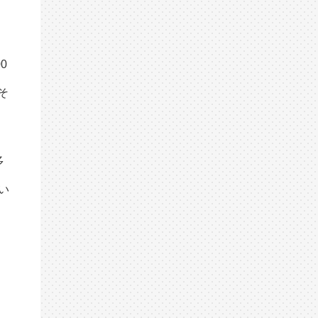
0
そ
多
い