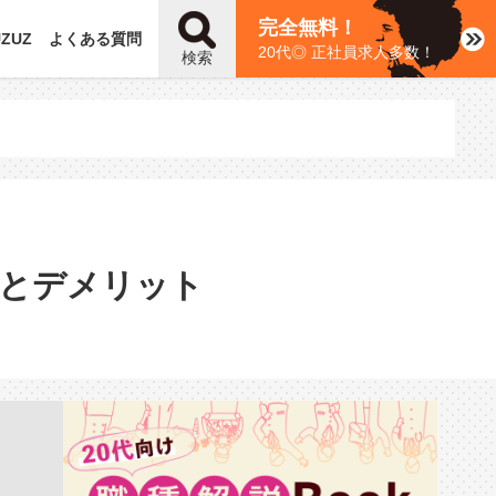
完全無料！
UZUZ
よくある質問
20代◎ 正社員求人多数！
検索
トとデメリット