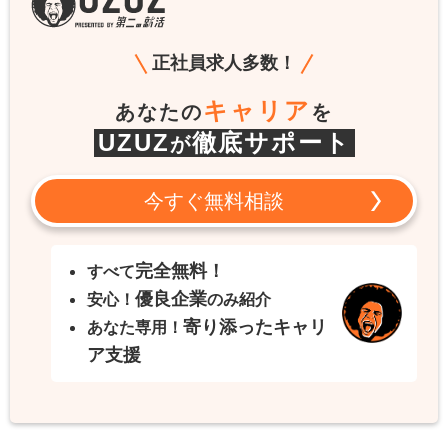
正社員求人多数！
キャリア
あなたの
を
UZUZ
徹底サポート
が
今すぐ無料相談
完全無料！
すべて
優良企業
安心！
のみ紹介
寄り添ったキャリ
あなた専用！
ア支援