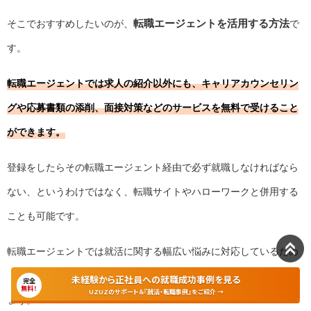
転職エージェントを活用する方法
そこでおすすめしたいのが、
で
す。
転職エージェントでは求人の紹介以外にも、キャリアカウンセリン
グや応募書類の添削、面接対策などのサービスを無料で受けること
ができます。
登録をしたらその転職エージェント経由で必ず就職しなければなら
ない、というわけではなく、転職サイトやハローワークと併用する
ことも可能です。
転職エージェントでは就活に関する幅広い悩みに対応しているため
「転職しようか迷っている」という段階でも気軽に相談してみまし
未経験から正社員への就職成功事例を見る
完全
無料！
UZUZのサポート＆『就活・転職事例』をご紹介 →
ょう。