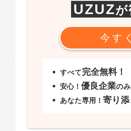
UZUZ
が
今す
完全無料！
すべて
優良企業
安心！
のみ
寄り添
あなた専用！