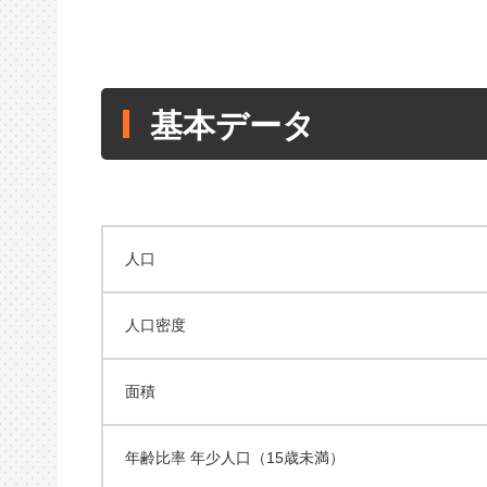
基本データ
人口
人口密度
面積
年齢比率 年少人口（15歳未満）