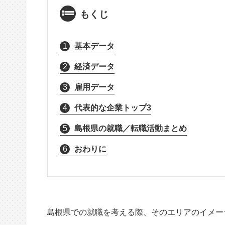
もくじ
1
基本データ
2
経済データ
3
雇用データ
4
代表的な企業トップ3
5
島根県の就職／転職活動まとめ
6
おわりに
島根県での就職を考える際、そのエリアのイメー