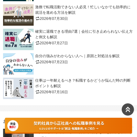
激務で転職活動できない人必見！忙しいなかでも効率的に
就活を進める方法を解説
2026年07月30日
確実に退職できる理由7選｜会社に引き止められない伝え方
と例文も解説
2026年07月27日
自分の強みがわからない人へ｜原因と対処法を解説
2026年07月23日
仕事は一年耐えるべき？転職するかどうか悩んだ時の判断
ポイントも解説
2026年07月16日
おすすめの動画
契約社員から正社員への転職事例を見る
完全
無料！
UZUZのサポート＆『就活・転職事例』をご紹介 →
【未経験デザイナー】AI時代に実績がないと採用されにく