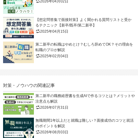
2026年04月02日
【想定問答集で面接対策】よく聞かれる質問リストと受か
るテクニック【新卒/既卒/第二新卒】
2025年04月15日
第二新卒の転職はやめとけ？むしろ辞めてOK？その理由を
転職のプロが解説
2025年02月04日
対策・ノウハウの関連記事
第二新卒の職務経歴書を生成AIで作るコツとは？メリットや
注意点も解説
2026年07月31日
無職期間1年以上だと就職は難しい？面接成功のコツと就活
のポイントを解説
2026年08月03日