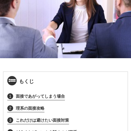
もくじ
1
面接であがってしまう場合
2
理系の面接攻略
3
これだけは避けたい面接対策