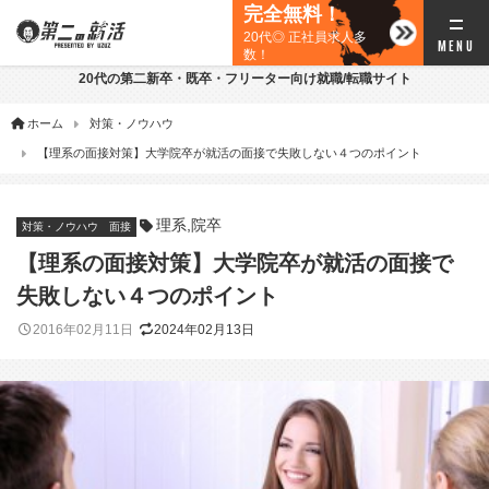
完全無料！
20代◎ 正社員求人多
数！
20代の第二新卒・既卒・フリーター向け就職/転職サイト
ホーム
対策・ノウハウ
【理系の面接対策】大学院卒が就活の面接で失敗しない４つのポイント
理系
,
院卒
対策・ノウハウ
面接
【理系の面接対策】大学院卒が就活の面接で
失敗しない４つのポイント
2016年02月11日
2024年02月13日