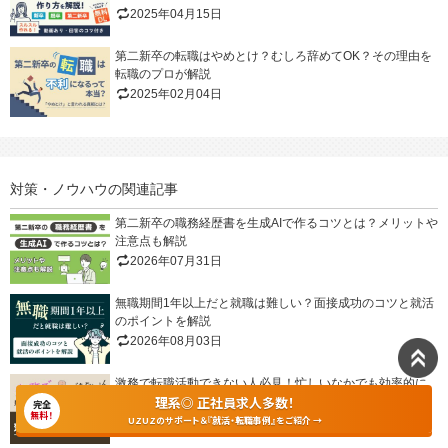
2025年04月15日
第二新卒の転職はやめとけ？むしろ辞めてOK？その理由を
転職のプロが解説
2025年02月04日
対策・ノウハウの関連記事
第二新卒の職務経歴書を生成AIで作るコツとは？メリットや
注意点も解説
2026年07月31日
無職期間1年以上だと就職は難しい？面接成功のコツと就活
のポイントを解説
2026年08月03日
激務で転職活動できない人必見！忙しいなかでも効率的に
理系◎ 正社員求人多数！
就活を進める方法を解説
完全
無料！
2026年07月30日
UZUZのサポート＆『就活・転職事例』をご紹介 →