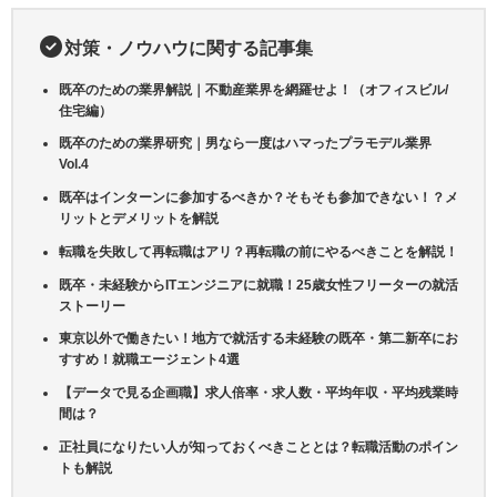
対策・ノウハウに関する記事集
既卒のための業界解説｜不動産業界を網羅せよ！（オフィスビル/
住宅編）
既卒のための業界研究｜男なら一度はハマったプラモデル業界
Vol.4
既卒はインターンに参加するべきか？そもそも参加できない！？メ
リットとデメリットを解説
転職を失敗して再転職はアリ？再転職の前にやるべきことを解説！
既卒・未経験からITエンジニアに就職！25歳女性フリーターの就活
ストーリー
東京以外で働きたい！地方で就活する未経験の既卒・第二新卒にお
すすめ！就職エージェント4選
【データで見る企画職】求人倍率・求人数・平均年収・平均残業時
間は？
正社員になりたい人が知っておくべきこととは？転職活動のポイン
トも解説