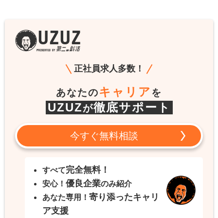
正社員求人多数！
キャリア
あなたの
を
UZUZ
徹底サポート
が
今すぐ無料相談
完全無料！
すべて
優良企業
安心！
のみ紹介
寄り添ったキャリ
あなた専用！
ア支援