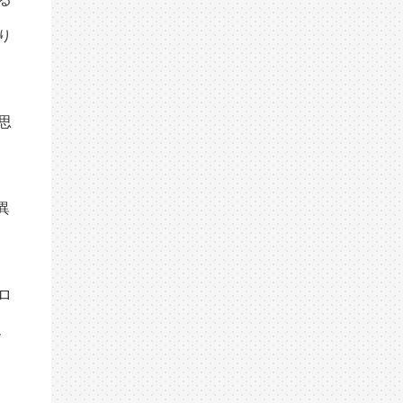
り
思
異
ロ
ん