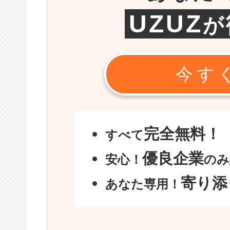
UZUZ
が
今す
完全無料！
すべて
優良企業
安心！
のみ
寄り添
あなた専用！