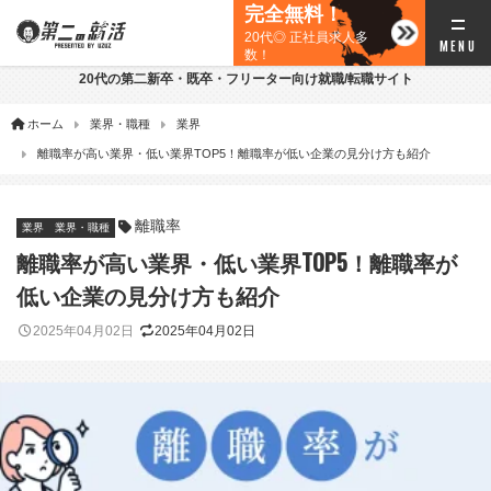
完全無料！
20代◎ 正社員求人多
数！
20代の第二新卒・既卒・フリーター向け就職/転職サイト
ホーム
業界・職種
業界
離職率が高い業界・低い業界TOP5！離職率が低い企業の見分け方も紹介
離職率
業界
業界・職種
離職率が高い業界・低い業界TOP5！離職率が
低い企業の見分け方も紹介
2025年04月02日
2025年04月02日