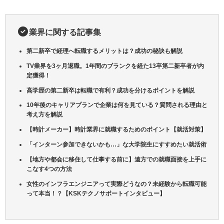
業界に関する記事集
第二新卒で経理へ転職するメリットは？成功の秘訣も解説
TV業界を3ヶ月退職。1年間のブランクを経た13卒第二新卒者が内
定獲得！
高学歴の第二新卒は転職で有利？成功を分けるポイントを解説
10年後のキャリアプランで企業は何を見ている？質問される理由と
考え方を解説
【時計メーカー】時計業界に就職するためのポイント【就活対策】
「インターン参加できないかも…」な大学院生にすすめたい就活術
【地方や都会に移住して仕事する前に】遠方での就職面接を上手に
こなす4つの方法
女性のインフラエンジニアって実際どうなの？未経験から転職可能
って本当！？【KSKテクノサポートインタビュー】