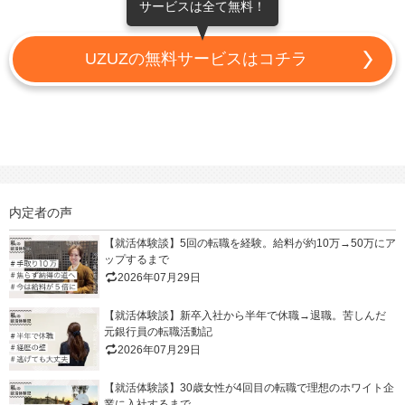
サービスは全て無料！
UZUZの無料サービスはコチラ
内定者の声
【就活体験談】5回の転職を経験。給料が約10万→50万にア
ップするまで
2026年07月29日
【就活体験談】新卒入社から半年で休職→退職。苦しんだ
元銀行員の転職活動記
2026年07月29日
【就活体験談】30歳女性が4回目の転職で理想のホワイト企
業に入社するまで