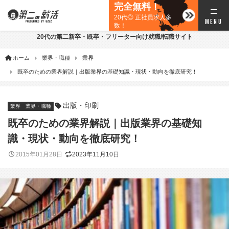
完全無料！
20代◎ 正社員求人多
数！
20代の第二新卒・既卒・フリーター向け就職/転職サイト
ホーム
業界・職種
業界
既卒のための業界解説｜出版業界の基礎知識・現状・動向を徹底研究！
出版・印刷
業界
業界・職種
既卒のための業界解説｜出版業界の基礎知
識・現状・動向を徹底研究！
2015年01月28日
2023年11月10日