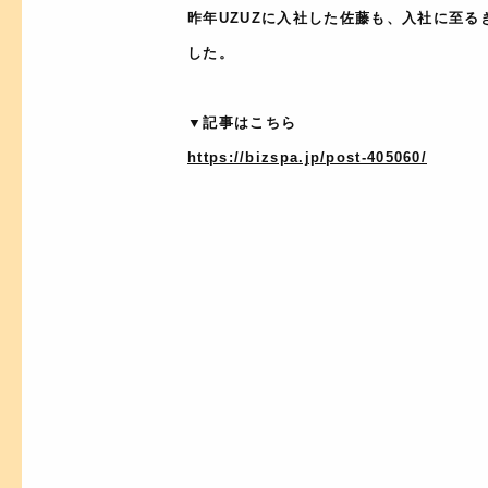
昨年UZUZに入社した佐藤も、入社に至るき
した。
▼記事はこちら
https://bizspa.jp/post-405060/