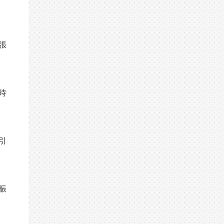
張
時
引
振