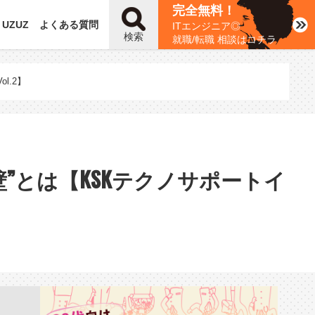
完全無料！
UZUZ
よくある質問
ITエンジニア◎
検索
就職/転職 相談はコチラ
l.2】
”とは【KSKテクノサポートイ