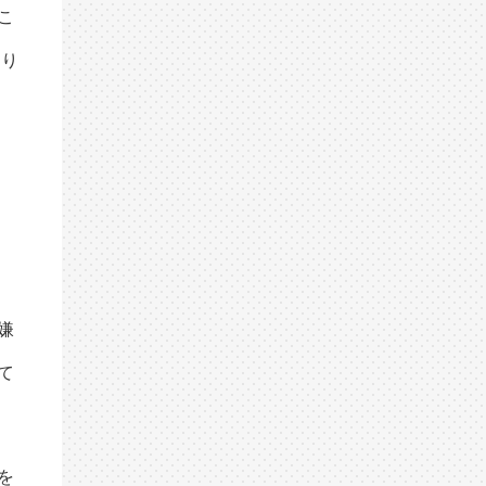
こ
わり
嫌
て
を