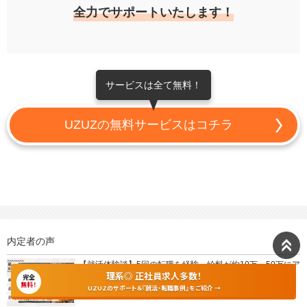
全力でサポートいたします！
サービスは全て無料！
UZUZの無料サービスはコチラ
内定者の声
【就活体験談】5回の転職を経験。給料が約10万→50万にア
理系◎ 正社員求人多数！
ップするまで
完全
無料！
UZUZのサポート＆『就活・転職事例』をご紹介 →
2026年07月29日