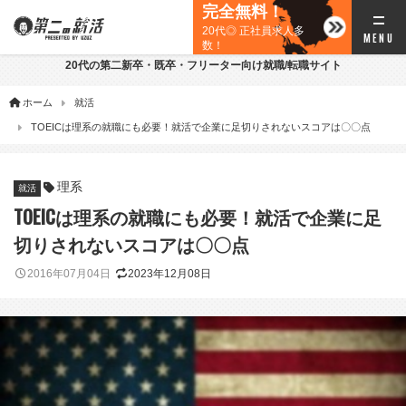
完全無料！
20代◎ 正社員求人多
数！
20代の第二新卒・既卒・フリーター向け就職/転職サイト
ホーム
就活
TOEICは理系の就職にも必要！就活で企業に足切りされないスコアは〇〇点
理系
就活
TOEICは理系の就職にも必要！就活で企業に足
切りされないスコアは〇〇点
2016年07月04日
2023年12月08日