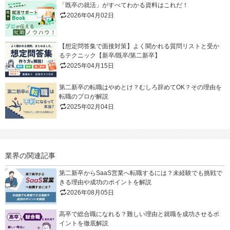
「既卒の就活」がすべてわかる資料はこれだ！
2026年04月02日
【想定問答集で面接対策】よく聞かれる質問リストと受か
るテクニック【新卒/既卒/第二新卒】
2025年04月15日
第二新卒の転職はやめとけ？むしろ辞めてOK？その理由を
転職のプロが解説
2025年02月04日
業界の関連記事
第二新卒からSaaS営業へ転職するには？未経験でも挑戦で
きる理由や成功のポイントを解説
2026年08月05日
高卒で総合職になれる？難しい理由と就職を成功させるポ
イントを徹底解説