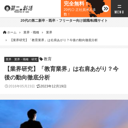
完全無料！
20代◎ 正社員求人多
数！
20代の第二新卒・既卒・フリーター向け就職/転職サイト
ホーム
業界・職種
業界
【業界研究】「教育業界」は右肩あがり？今後の動向徹底分析
教育
業界
業界・職種
研究
【業界研究】「教育業界」は右肩あがり？今
後の動向徹底分析
2016年05月23日
2023年12月19日