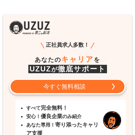
正社員求人多数！
キャリア
あなたの
を
UZUZ
徹底サポート
が
今すぐ無料相談
完全無料！
すべて
優良企業
安心！
のみ紹介
寄り添ったキャリ
あなた専用！
ア支援