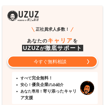
正社員求人多数！
キャリア
あなたの
を
UZUZ
徹底サポート
が
今すぐ無料相談
完全無料！
すべて
優良企業
安心！
のみ紹介
寄り添ったキャリ
あなた専用！
ア支援