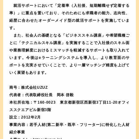
就活サポートにおいて「定着率（入社後、短期離職せず定着する
率）」に重点を置いており、そのためにも求職者の能力、志向性、
経歴に合わせたオーダーメイド型の就活サポートを実施していま
す。
また、社会人の基礎となる「ビジネススキル講座」や希望職種ご
とに「テクニカルスキル講座」を実施することで入社後のスキル面
や業務理解度におけるミスマッチを軽減するサポートも取り入れて
います。今後はeラーニングシステムを導入し、より教育面のサ
ポートを充実させていくことで、より一層マッチング精度を上げて
いく展望もあります。
商号：株式会社UZUZ
代表者：代表取締役社長 岡本 啓毅
本社所在地：〒160-0023 東京都新宿区西新宿3丁目11-20オフィ
ススクエアビル新宿3階
設立：2012年2月
事業内容：若手人材(第二新卒・既卒・フリーター)に特化した人材
紹介事業