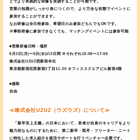
とでより実践的な研修を受講することが可能です。
営業の知識がしっかり身につくので、より万全な状態でイベントに
参加することができます。
なお研修は全日程参加、希望日のみ参加どちらでもOKです。
※事前研修に参加できなくても、マッチングイベントには参加可能
■営業研修日時・場所
6月3日(月)〜5日(水)の3日間 ※それぞれ10:00〜17:00
株式会社UZUZ西新宿本社
東京都新宿区西新宿3丁目11-20 オフィススクエアビル新宿4階
■服装
自由
≪株式会社UZUZ（ウズウズ）について≫
「新卒至上主義」の日本において、若者が自身のキャリアをより
魅力的なものにするために、第二新卒・既卒・フリーター・ニート
に特化した求人紹介＆就活サポートを行うベンチャー企業です。