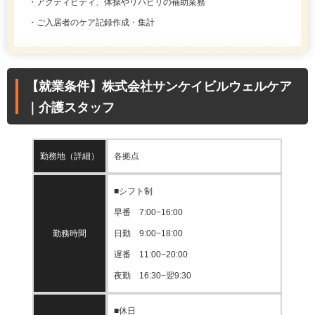
・アクティビティ、体操やリハビリの補助業務
・ご入居者のケア記録作成・集計
【就業条件】株式会社サンケイビルウェルケア
｜介護スタッフ
勤務地（詳細）
各拠点
■シフト制
早番 7:00−16:00
勤務時間
日勤 9:00−18:00
遅番 11:00−20:00
夜勤 16:30−翌9:30
■休日