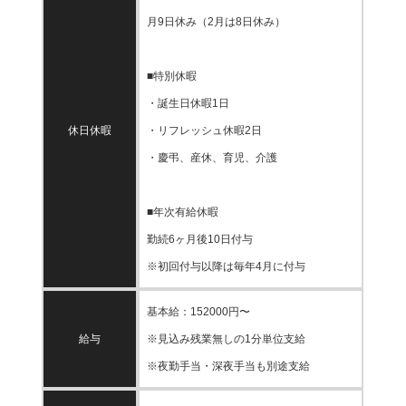
月9日休み（2月は8日休み）
■特別休暇
・誕生日休暇1日
休日休暇
・リフレッシュ休暇2日
・慶弔、産休、育児、介護
■年次有給休暇
勤続6ヶ月後10日付与
※初回付与以降は毎年4月に付与
基本給：152000円〜
給与
※見込み残業無しの1分単位支給
※夜勤手当・深夜手当も別途支給