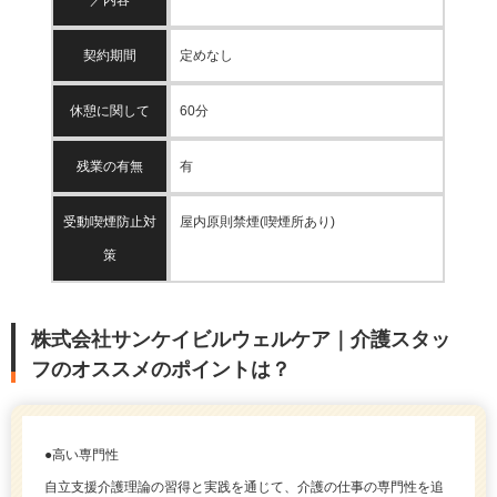
契約期間
定めなし
休憩に関して
60分
残業の有無
有
受動喫煙防止対
屋内原則禁煙(喫煙所あり)
策
株式会社サンケイビルウェルケア｜介護スタッ
フのオススメのポイントは？
●高い専門性
自立支援介護理論の習得と実践を通じて、介護の仕事の専門性を追