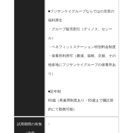
■フジサンケイグループならではの充実の
福利厚生
・グループ販売割引（ディノス、セシー
ル）
・ベネフィットステーション特別料金制度
・保養所利用可（勝浦、箱根、京都、その
他各地にフジサンケイグループの保養所あ
り）
■定年制
60歳（再雇用制度あり・65歳まで嘱託契
約にて勤務可能）
試用期間の有無
−
／内容