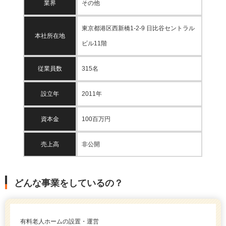
業界
その他
東京都港区西新橋1-2-9 日比谷セントラル
本社所在地
ビル11階
従業員数
315名
設立年
2011年
資本金
100百万円
売上高
非公開
どんな事業をしているの？
有料老人ホームの設置・運営