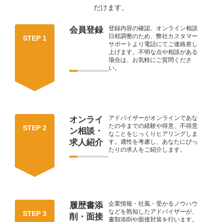
だけます。
登録内容の確認、オンライン相談
会員登録
日程調整のため、弊社カスタマー
STEP 1
サポートより電話にてご連絡差し
上げます。不明な点や相談がある
場合は、お気軽にご質問くださ
い。
アドバイザーがオンラインであな
オンライ
たの今までの経験や得意、不得意
STEP 2
ン相談・
なことをじっくりヒアリングしま
求人紹介
す。適性を考慮し、あなたにぴっ
たりの求人をご紹介します。
企業情報・社風・受かるノウハウ
履歴書添
などを熟知したアドバイザーが、
STEP 3
削・面接
書類添削や面接対策を行います。