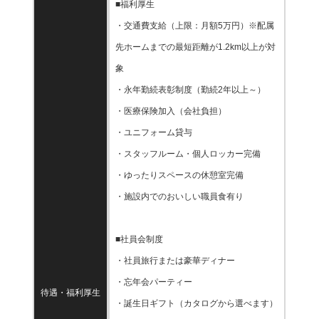
■福利厚生
・交通費支給（上限：月額5万円）※配属
先ホームまでの最短距離が1.2km以上が対
象
・永年勤続表彰制度（勤続2年以上～）
・医療保険加入（会社負担）
・ユニフォーム貸与
・スタッフルーム・個人ロッカー完備
・ゆったりスペースの休憩室完備
・施設内でのおいしい職員食有り
■社員会制度
・社員旅行または豪華ディナー
・忘年会パーティー
待遇・福利厚生
・誕生日ギフト（カタログから選べます）