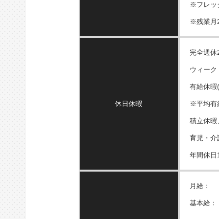
※フレッ
※残業月
完全週休
ウィーク
有給休暇
休日休暇
※平均有給
積立休暇
育児・介
年間休日1
月給：
基本給：