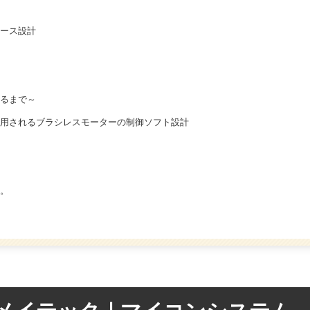
ース設計
るまで～
用されるブラシレスモーターの制御ソフト設計
。
メイテック｜マイコンシステム