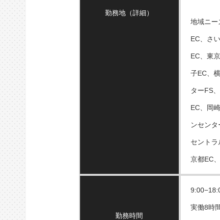
勤務地（詳細）
地域ニー
EC、さ
EC、東
子EC、
ターFS
EC、岡
ンセンタ
セントラ
京都EC、
9:00−18:
実働8時
勤務時間