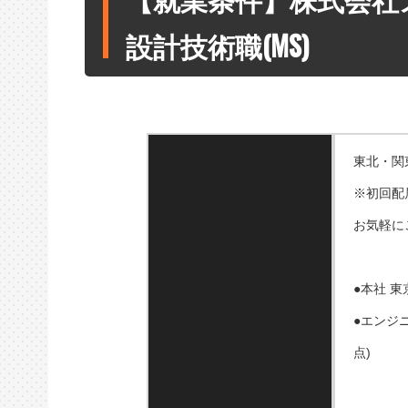
設計技術職(MS)
東北・関
※初回配
お気軽に
●本社 東
●エンジニ
点)