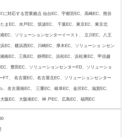
ズに対応する営業拠点 仙台EC、宇都宮EC、高崎EC、熊谷
いたまEC、水戶EC、筑波EC、 千葉EC、東京EC、東京北
京南EC、ソリューションセンターイースト、 立川EC、八王
横浜EC、横浜⻄EC、川崎EC、厚木EC、ソリューショ ンセン
、湘南EC、三島EC、静岡EC、浜松EC、浜松東EC、甲信越
崎EC、豊田EC、ソリューションセンターFD、ソリューショ
ーFT、 名古屋EC、名古屋北EC、ソリューションセンター
ル、名古屋南EC、 三重EC、岐阜EC、金沢EC、滋賀EC、
大阪EC、大阪南EC、神 戶EC、広島EC、福岡EC
00
間