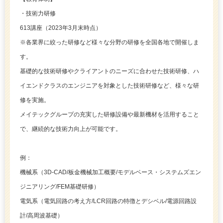
・技術力研修
613講座（2023年3月末時点）
※各業界に絞った研修など様々な分野の研修を全国各地で開催しま
す。
基礎的な技術研修やクライアントのニーズに合わせた技術研修、ハ
イエンドクラスのエンジニアを対象とした技術研修など、様々な研
修を実施。
メイテックグループの充実した研修設備や最新機材を活用すること
で、継続的な技術力向上が可能です。
例：
機械系（3D-CAD/板金機械加工概要/モデルベース・システムズエン
ジニアリング/FEM基礎研修）
電気系（電気回路の考え方/LCR回路の特徴とデシベル/電源回路設
計/高周波基礎）