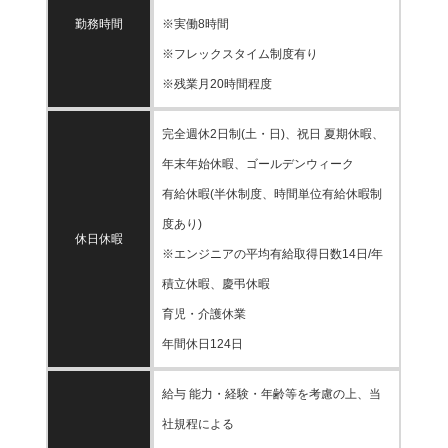
勤務時間
※実働8時間
※フレックスタイム制度有り
※残業月20時間程度
完全週休2日制(土・日)、祝日 夏期休暇、
年末年始休暇、ゴールデンウィーク
有給休暇(半休制度、時間単位有給休暇制
度あり)
休日休暇
※エンジニアの平均有給取得日数14日/年
積立休暇、慶弔休暇
育児・介護休業
年間休日124日
給与 能力・経験・年齢等を考慮の上、当
社規程による