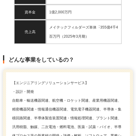
資本金
1億2,000万円
メイテックフィルダーズ単体︓355億4千4
売上高
百万円（2025年3⽉期）
どんな事業をしているの？
【エンジニアリングソリューションサービス】
・設計・開発
自動車・輸送機器関連、航空機・ロケット関連、産業用機器関連、
精密機器関連・情報通信機器関連、電気電子機器関連、半導体・集
積回路関連、半導体製造装置関連・情報処理関連、プラント関連、
汎用樹脂、触媒、二次電池・燃料電池、医薬・試薬・バイオ、半導
体プロセス等の新素材の開発・評価・解析、ソフトウェア、業務シ