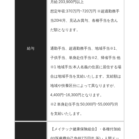
月給:203,900円以上
想定年収:370万円~720万円 ※超過勤務手
当20H/月、見込み賞与、各種手当を含ん
だ額となります。
給与
通勤手当、超過勤務手当、地域手当※1、
子供手当、単身赴任手当※2、帰省手当 他
※1 地域手当:本人名義の住居に居住する場
合は地域手当を支給いたします。支給額は
地域や扶養区分によって異なりますが、
4,400円~16,300円となります。
※2 単身赴任手当:50,000円~55,000円/月
を支給いたします。
【メイテック健康保険組合】・各種付加給
付(医療費自己負担2万円迄 等)・人間ドッ