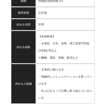
職種
情報処理技術職 (IT)
雇用形態
正社員
求める学歴
不問
【未経験者】
・大学院、大学、高専、理工系専門学校
求める経験
(2年制) 卒以上
※機械、電気、情報、航空など
・主体的に動ける方
・積極的にコミュニケーションを取ってい
求める人物像
ける方
・向上心をもって仕事に取り組んでいきた
い方