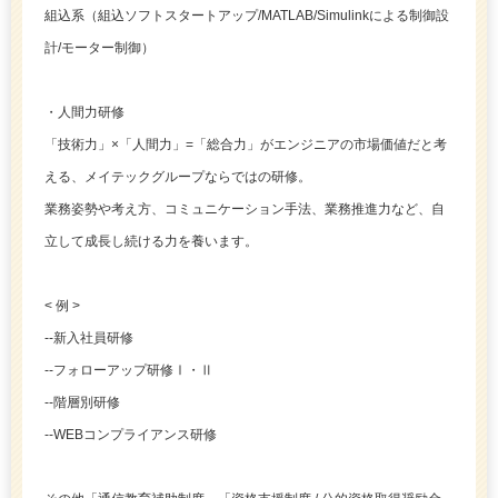
組込系（組込ソフトスタートアップ/MATLAB/Simulinkによる制御設
計/モーター制御）
・人間力研修
「技術力」×「人間力」=「総合力」がエンジニアの市場価値だと考
える、メイテックグループならではの研修。
業務姿勢や考え方、コミュニケーション手法、業務推進力など、自
立して成長し続ける力を養います。
< 例 >
--新入社員研修
--フォローアップ研修Ⅰ・Ⅱ
--階層別研修
--WEBコンプライアンス研修