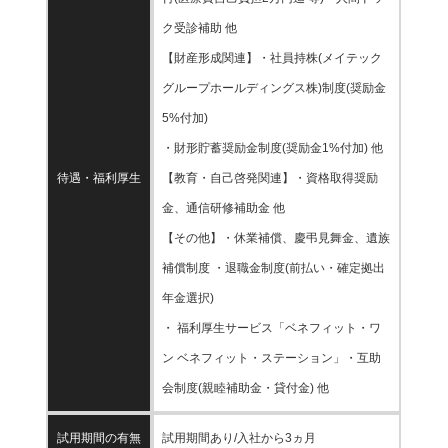
ク受診補助 他
【財産形成関連】・社員持株(メイテック
グループホールディングス株)制度(奨励金
5%付加)
・財形貯蓄奨励金制度(奨励金1%付加) 他
待遇・福利厚生
【教育・自己啓発関連】・資格取得奨励
金、通信研修補助金 他
【その他】・休業補償、慶弔見舞金、遺族
補償制度 ・退職金制度(前払い・確定拠出
年金選択)
・ 福利厚生サービス「ベネフィット・ワ
ン ベネフィット・ステーション」・互助
会制度(親睦補助金・貸付金) 他
試用期間の有無
試用期間あり/入社から3ヵ月