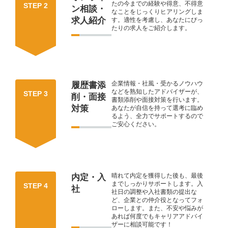
たの今までの経験や得意、不得意
STEP 2
ン相談・
なことをじっくりヒアリングしま
求人紹介
す。適性を考慮し、あなたにぴっ
たりの求人をご紹介します。
企業情報・社風・受かるノウハウ
履歴書添
などを熟知したアドバイザーが、
STEP 3
削・面接
書類添削や面接対策を行います。
対策
あなたが自信を持って選考に臨め
るよう、全力でサポートするので
ご安心ください。
晴れて内定を獲得した後も、最後
内定・入
までしっかりサポートします。入
STEP 4
社
社日の調整や入社書類の提出な
ど、企業との仲介役となってフォ
ローします。また、不安や悩みが
あれば何度でもキャリアアドバイ
ザーに相談可能です！