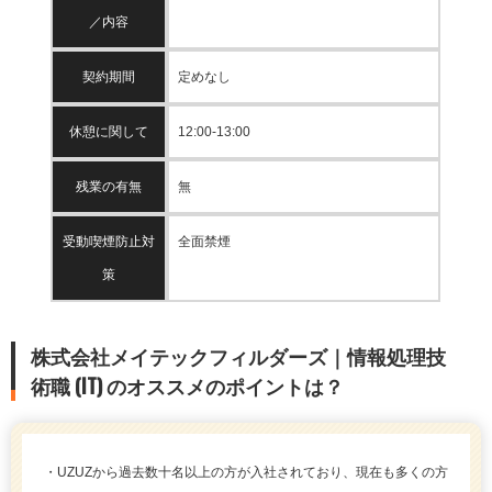
／内容
契約期間
定めなし
休憩に関して
12:00-13:00
残業の有無
無
受動喫煙防止対
全面禁煙
策
株式会社メイテックフィルダーズ｜情報処理技
術職 (IT) のオススメのポイントは？
・UZUZから過去数十名以上の方が入社されており、現在も多くの方