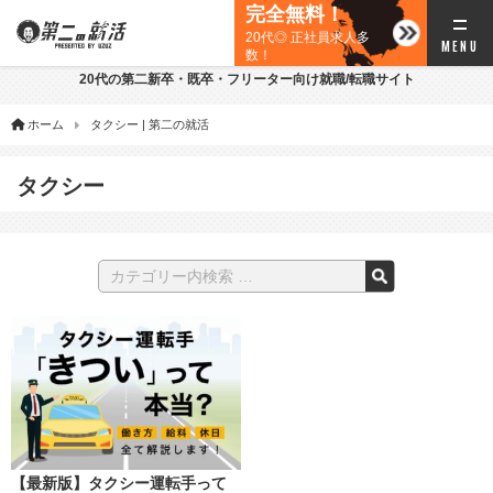
完全無料！
20代◎ 正社員求人多
数！
20代の第二新卒・既卒・フリーター向け就職/転職サイト
ホーム
タクシー | 第二の就活
タクシー
【最新版】タクシー運転手って