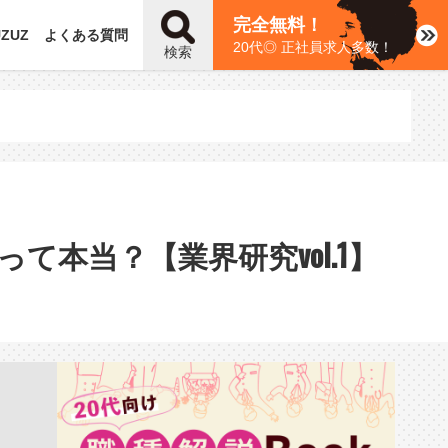
完全無料！
UZUZ
よくある質問
20代◎ 正社員求人多数！
検索
本当？【業界研究vol.1】