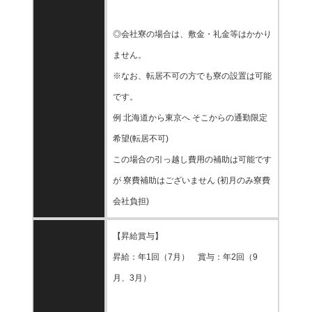
◎会社寮の場合は、敷金・礼金等はかかり
ません。
※なお、転居不可の方でも寮の設置は可能
です。
例 北海道から東京へ そこからの通勤限定
希望(転居不可)
この場合の引っ越し費用の補助は可能です
が 寮費補助はございません (初月のみ寮費
会社負担)
【昇給賞与】
昇給：年1回（7月） 賞与：年2回（9
月、3月）