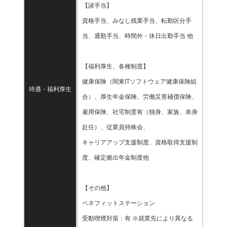
【諸手当】
資格手当、みなし残業手当、転勤区分手
当、通勤手当、時間外・休日出勤手当 他
【福利厚生、各種制度】
健康保険（関東ITソフトウェア健康保険組
待遇・福利厚生
合）、厚生年金保険、労働災害補償保険、
雇用保険、社宅制度有（独身、家族、単身
赴任）、従業員持株会、
キャリアアップ支援制度、資格取得支援制
度、確定拠出年金制度他
【その他】
ベネフィットステーション
受動喫煙対策：有 ※就業先により異なる