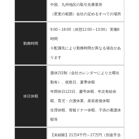
中国、九州地区の取引先事業所
（変更の範囲）会社の定めるすべての場所
9:00～18:00（休憩12:00～13:00） 実働8
時間
勤務時間
※配属先により勤務時間が異なる場合があ
ります
週休2日制（会社カレンダーにより土曜出
勤有）、祝祭日、夏季休暇
年間休日122日、慶弔休暇、年次有給休
休日休暇
暇、育児・介護休業、産前産後休暇
生理休暇、骨髄ドナー休暇、子供の看護休
暇等
【未経験】21万4千円～27万円（別途手当