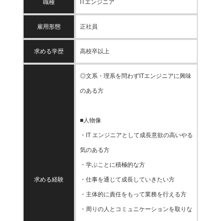
職種
ITエンジニア
雇用形態
正社員
求める学歴
高校卒以上
◎文系・理系を問わずITエンジニアに興味
のある方
■人物像
・IT エンジニアとして成長意欲の高いやる
気のある方
・学ぶことに積極的な方
求める経験
・仕事を通じて成長していきたい方
・主体的に責任をもって業務を行える方
・周りの人とコミュニケーションを取りな