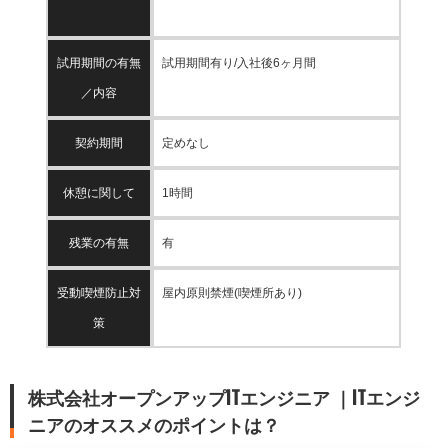
試用期間の有無
試用期間有り/入社後6ヶ月間
／内容
契約期間
定めなし
休憩に関して
1時間
残業の有無
有
受動喫煙防止対
屋内原則禁煙(喫煙所あり)
策
株式会社オープンアップITエンジニア ｜ITエンジ
ニアのオススメのポイントは？