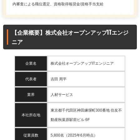
内審査による職位選定、資格取得報奨金/資格手当支給
【企業概要】株式会社オープンアップITエンジ
ニア
企業名
株式会社オープンアップITエンジニア
代表者
吉田 周平
業界
人材サービス
東京都千代⽥区神⽥練塀町300番地 住友不
本社所在地
動産秋葉原駅前ビル 6F
従業員数
5,800名（2025年6月時点）