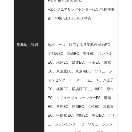
●本社 東京(本店 厚木)
●エンジニアリングセンター(EC)/全国主要
都市43拠点(2023/10/1 時点)
勤務地（詳細）
地域ニーズに対応する営業拠点 仙台EC、
宇都宮EC、高崎EC、熊谷EC、さいたま
EC、水戶EC、筑波EC、 千葉EC、東京
EC、東京北EC、東京南EC、ソリューシ
ョンセンターイースト、 立川EC、八王子
EC、横浜EC、横浜⻄EC、川崎EC、厚木
EC、ソリューショ ンセンターFS、湘南
EC、三島EC、静岡EC、浜松EC、浜松東
EC、甲信越 EC、岡崎EC、豊田EC、ソリ
ューションセンターFD、ソリューション