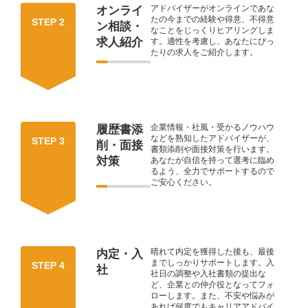
アドバイザーがオンラインであな
オンライ
たの今までの経験や得意、不得意
STEP 2
ン相談・
なことをじっくりヒアリングしま
求人紹介
す。適性を考慮し、あなたにぴっ
たりの求人をご紹介します。
企業情報・社風・受かるノウハウ
履歴書添
などを熟知したアドバイザーが、
STEP 3
削・面接
書類添削や面接対策を行います。
対策
あなたが自信を持って選考に臨め
るよう、全力でサポートするので
ご安心ください。
晴れて内定を獲得した後も、最後
内定・入
までしっかりサポートします。入
STEP 4
社
社日の調整や入社書類の提出な
ど、企業との仲介役となってフォ
ローします。また、不安や悩みが
あれば何度でもキャリアアドバイ