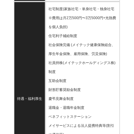
社宅制度(家族社宅・単身社宅・独身社宅
※費用は月2万500円〜3万5000円+光熱費
を個人負担)
住宅利子補給制度
社会保険完備 (メイテック健康保険組合、
厚生年金保険、雇用保険、労災保険)
社員持株(メイテックホールディングス株)
制度
互助会制度
財形貯蓄奨励金制度
待遇・福利厚生
慶弔見舞金制度
退職金・退職年金制度
ベネフィットステーション
メイサービスによる法人提携特典等(割引