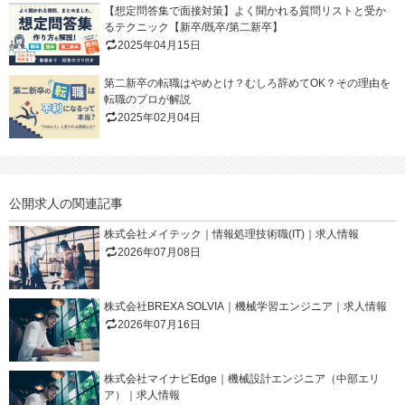
【想定問答集で面接対策】よく聞かれる質問リストと受か
るテクニック【新卒/既卒/第二新卒】
2025年04月15日
第二新卒の転職はやめとけ？むしろ辞めてOK？その理由を
転職のプロが解説
2025年02月04日
公開求人の関連記事
株式会社メイテック｜情報処理技術職(IT)｜求人情報
2026年07月08日
株式会社BREXA SOLVIA｜機械学習エンジニア｜求人情報
2026年07月16日
株式会社マイナビEdge｜機械設計エンジニア（中部エリ
ア）｜求人情報