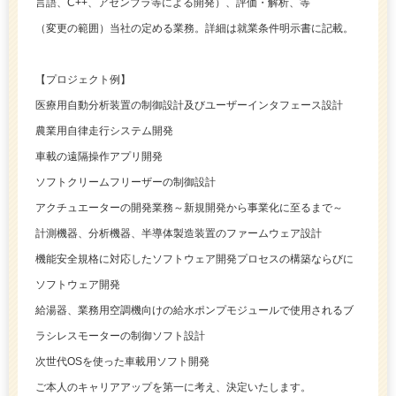
言語、C++、アセンブラ等による開発）、評価・解析、等
（変更の範囲）当社の定める業務。詳細は就業条件明示書に記載。
【プロジェクト例】
医療用自動分析装置の制御設計及びユーザーインタフェース設計
農業用自律走行システム開発
車載の遠隔操作アプリ開発
ソフトクリームフリーザーの制御設計
アクチュエーターの開発業務～新規開発から事業化に至るまで～
計測機器、分析機器、半導体製造装置のファームウェア設計
機能安全規格に対応したソフトウェア開発プロセスの構築ならびに
ソフトウェア開発
給湯器、業務用空調機向けの給水ポンプモジュールで使用されるブ
ラシレスモーターの制御ソフト設計
次世代OSを使った車載用ソフト開発
ご本人のキャリアアップを第一に考え、決定いたします。