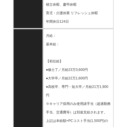
積立休暇、慶弔休暇
育児・介護休業 リフレッシュ休暇
年間休日124日
月給：
基本給：
【初任給】
●修士了／月給23万3,600円
●大学卒／月給22万1,600円
●高校卒、専門・短大卒／月給21万1,900
円
※キャリア採用のみ使用諸手当（超過勤務
手当、交通費等）は別途支給されます。
上記は本給額+PCコスト手当(1,500円)の