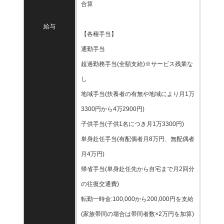
合算
給与
【各種手当】
通勤手当
超過勤務手当(全額支給)※サービス残業な
し
地域手当(扶養者の有無や地域により月1万
3300円から4万2900円)
子供手当(子供1名につき月1万3300円)
単身赴任手当(有配偶者月8万円、無配偶者
月4万円)
帰省手当(単身赴任先から自宅まで月2回分
の往復交通費)
転勤一時金:100,000から200,000円を支給
(家族帯同の場合は帯同者数×2万円を加算)