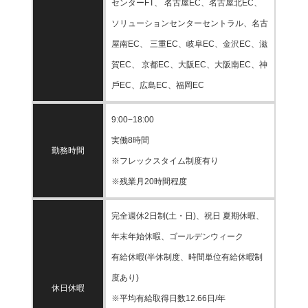
センターFT、 名古屋EC、名古屋北EC、
ソリューションセンターセントラル、名古
屋南EC、 三重EC、岐阜EC、金沢EC、滋
賀EC、 京都EC、大阪EC、大阪南EC、神
戶EC、広島EC、福岡EC
9:00−18:00
実働8時間
勤務時間
※フレックスタイム制度有り
※残業月20時間程度
完全週休2日制(土・日)、祝日 夏期休暇、
年末年始休暇、ゴールデンウィーク
有給休暇(半休制度、時間単位有給休暇制
度あり)
休日休暇
※平均有給取得日数12.66日/年