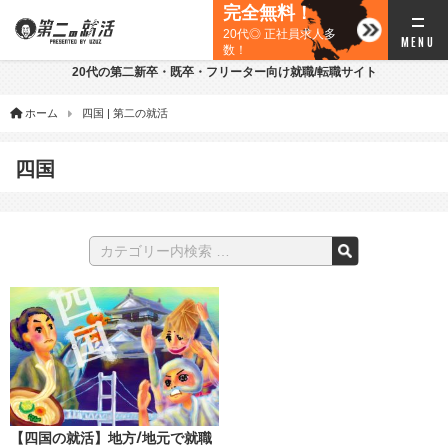
完全無料！
20代◎ 正社員求人多
数！
20代の第二新卒・既卒・フリーター向け就職/転職サイト
ホーム
四国 | 第二の就活
四国
【四国の就活】地方/地元で就職