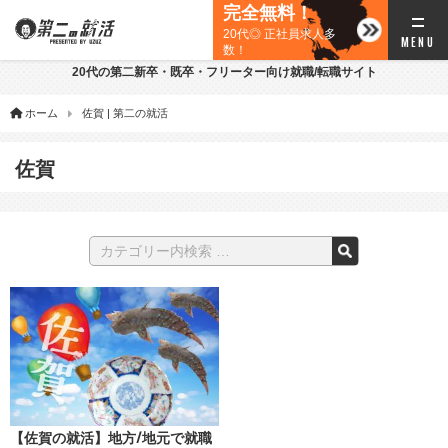
完全無料！
20代◎ 正社員求人多
数！
20代の第二新卒・既卒・フリーター向け就職/転職サイト
ホーム
佐賀 | 第二の就活
佐賀
【佐賀の就活】地方/地元で就職